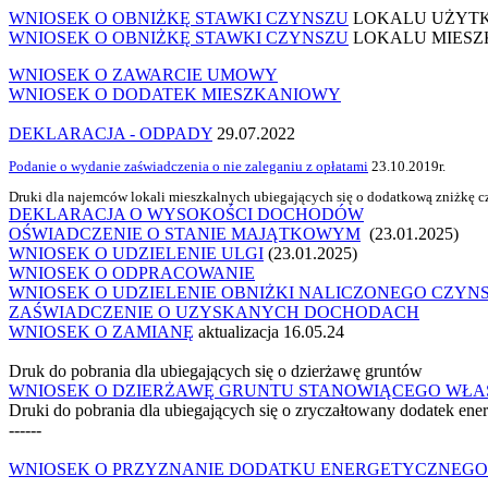
WNIOSEK O OBNIŻKĘ STAWKI CZYNSZU
LOKALU UŻYT
WNIOSEK O OBNIŻKĘ STAWKI CZYNSZU
LOKALU MIES
WNIOSEK O ZAWARCIE UMOWY
WNIOSEK O DODATEK MIESZKANIOWY
DEKLARACJA - ODPADY
29.07.2022
Podanie o wydanie zaświadczenia o nie zaleganiu z opłatami
23.10.2019r.
Druki dla najemców lokali mieszkalnych ubiegających się o dodatkową zniżkę c
DEKLARACJA O WYSOKOŚCI DOCHODÓW
OŚWIADCZENIE O STANIE MAJĄTKOWYM
(23.01.2025)
WNIOSEK O UDZIELENIE ULGI
(23.01.2025)
WNIOSEK O ODPRACOWANIE
WNIOSEK O UDZIELENIE OBNIŻKI NALICZONEGO CZYN
ZAŚWIADCZENIE O UZYSKANYCH DOCHODACH
WNIOSEK O ZAMIANĘ
aktualizacja 16.05.24
Druk do pobrania dla ubiegających się o dzierżawę gruntów
WNIOSEK O DZIERŻAWĘ GRUNTU STANOWIĄCEGO WŁAS
Druki do pobrania dla ubiegających się o zryczałtowany dodatek ene
------
WNIOSEK O PRZYZNANIE DODATKU ENERGETYCZNEGO