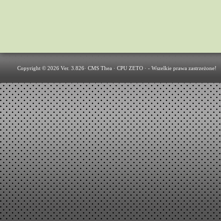
Copyright © 2026 Ver. 3.826·
CMS Thea
·
CPU ZETO
· - Wszelkie prawa zastrzeżone!