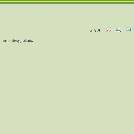
A
A
A
. o ochronie sygnalistów